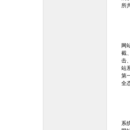
所
网
截
击
站
第
全
系