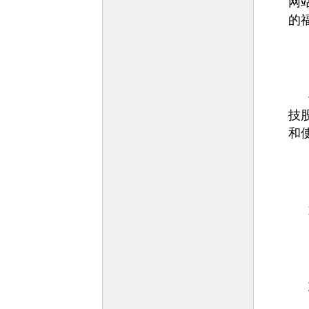
网
的
技
和