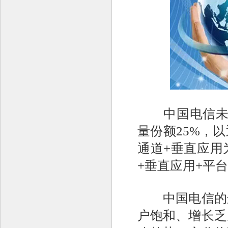
中国电信未来三
量份额25%，以
通道+垂直应用
+垂直应用+平
中国电信的这
户饱和、增长乏