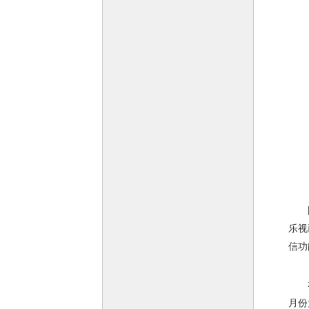
国产
乐视
信功
在创
月份