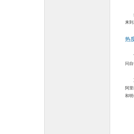
然而
来到
热
“微
问自
互联
阿里
和明