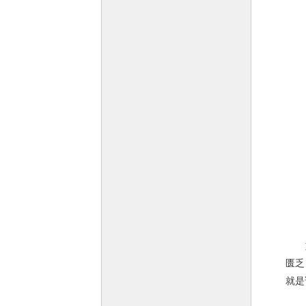
如何
匮乏
就是