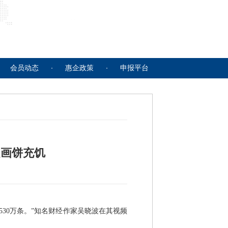
会员动态
惠企政策
申报平台
是画饼充饥
530万条。”知名财经作家吴晓波在其视频