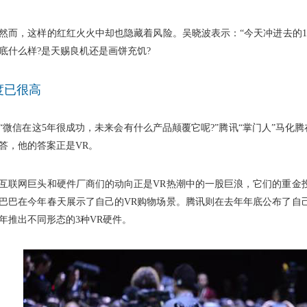
，这样的红红火火中却也隐藏着风险。吴晓波表示：“今天冲进去的100
底什么样?是天赐良机还是画饼充饥?
度已很高
信在这5年很成功，未来会有什么产品颠覆它呢?”腾讯“掌门人”马化
答，他的答案正是VR。
网巨头和硬件厂商们的动向正是VR热潮中的一股巨浪，它们的重金投
巴巴在今年春天展示了自己的VR购物场景。腾讯则在去年年底公布了自
年推出不同形态的3种VR硬件。