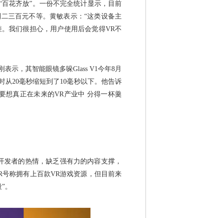
百花齐放”。一份不完全统计显示，目前
到二三百元不等。黄敏表示：“这类设备主
差。我们很担心，用户使用后会觉得VR不
，其智能眼镜多哚Glass V1今年8月
时从20毫秒缩短到了10毫秒以下。他告诉
商要想真正在未来的VR产业中 分得一杯羹
开发者的热情，缺乏强有力的内容支撑，
R号称拥有上百款VR游戏资源，但目前来
”。