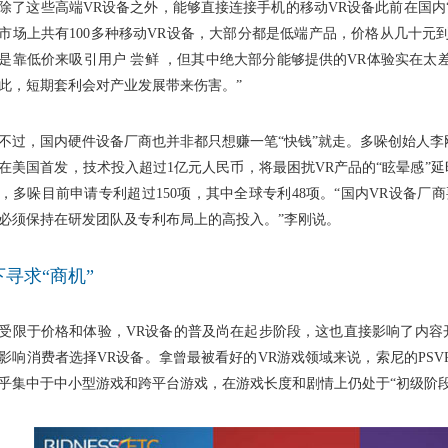
这些高端VR设备之外，能够直接连接手机的移动VR设备此前在国内“
市场上共有100多种移动VR设备，大部分都是低端产品，价格从几十元
是靠低价来吸引用户 尝鲜 ，但其中绝大部分能够提供的VR体验实在太
此，短期套利会对产业发展带来伤害。”
，国内硬件设备厂商也并非都只想赚一笔“快钱”就走。多哚创始人李刚表示
在美国首发，技术投入超过1亿元人民币，将最困扰VR产品的“眩晕感”延
，多哚目前申请专利超过150项，其中全球专利48项。“国内VR设备厂
必须保持在研发团队及专利布局上的高投入。”李刚说。
下寻求“商机”
于价格和体验，VR设备的普及尚在起步阶段，这也直接影响了内容
影响消费者选择VR设备。拿曾最被看好的VR游戏领域来说，索尼的PSV
乎集中于中小型游戏和跨平台游戏，在游戏长度和剧情上仍处于“初级阶段