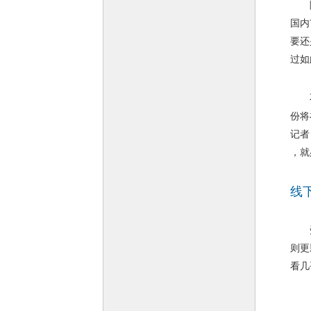
除了
国内
要还
过如
不过
份将
记者
，就
线
受限
则更
看几