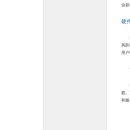
业获
硬
对于
风阶
用户
一边
答案
盔。
和服